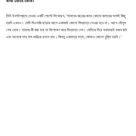
বাবা হোর্হে মেসি।
তিনি ইনস্টাগ্রামে দেওয়া একটি পোস্টে লিখেছেন, ‘সামনের বছরের জন্য কোনো ক্লাবের সঙ্গেই কিছু
হয়নি এখনও। মেসি পিএসজি ছাড়ার আগে একদমই কোনো সিদ্ধান্ত নেওয়া হবে না। আগে মৌসুম
শেষ হোক। তারপর কী করা যায় তা বিশ্লেষণ করে সিদ্ধান্ত নেব। মেসিকে নিয়ে সবসময়ই গুজব রটে
এবং অনেকে তার নাম ভাঙিয়ে চলতে চায়। কিন্তু একমাত্র সত্য, কোথাও কোনো চুক্তি হয়নি।’