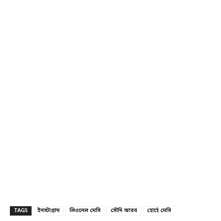
TAGS
ইনস্টাগ্রাম
লিওনেল মেসি
সৌদি আরব
হোর্হে মেসি