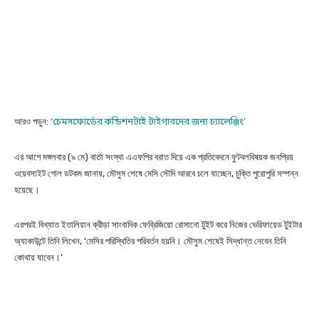
আরও পড়ুন:
‘
চেমসফোর্ডের
কন্ডিশনটাই টাইগারদের জন্য চ্যালেঞ্জিং’
এর আগে মঙ্গলবার (৯ মে) বার্তা সংস্থা এএফপির বরাত দিয়ে এক প্রতিবেদনে ফুটবলবিষয়ক জনপ্রিয়
ওয়েবসাইট গোল ডটকম জানায়, মৌসুম শেষে মেসি সৌদি আরবে চলে যাচ্ছেন, চুক্তি পুরোপুরি সম্পন্ন
হয়েছে।
এরপরই বিখ্যাত ইতালিয়ান ক্রীড়া সাংবাদিক ফেব্রিজিয়ো রোমানো টুইট করে নিজের ভেরিফায়েড টুইটার
অ্যাকাউন্টে তিনি লিখেন, ‘মেসির পরিস্থিতির পরিবর্তন হয়নি। মৌসুম শেষেই সিদ্ধান্ত নেবেন তিনি
কোথায় যাবেন।’