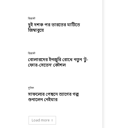
ক্রিকেট
দুই দশক পর ভারতের মাটিতে
জিম্বাবুয়ে
ক্রিকেট
বোলারদের ইনজুরি রোধে নতুন ‘টু-
ফোর-সেভেন’ কৌশল
ফুটবল
সাফল্যের পেছনে ত্যাগের গল্প
শুনালেন নেইমার
Load more