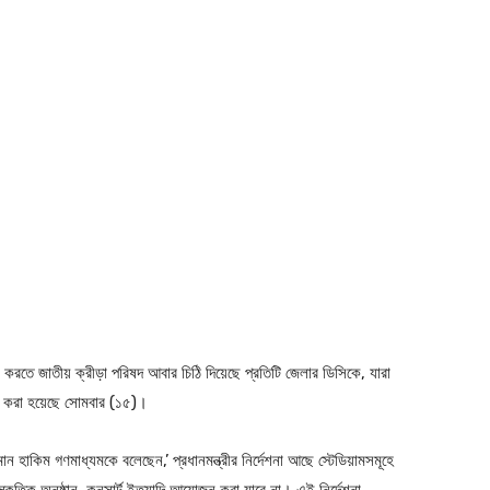
য়ন করতে জাতীয় ক্রীড়া পরিষদ আবার চিঠি দিয়েছে প্রতিটি জেলার ডিসিকে, যারা
্যু করা হয়েছে সোমবার (১৫)।
 হাকিম গণমাধ্যমকে বলেছেন,’ প্রধানমন্ত্রীর নির্দেশনা আছে স্টেডিয়ামসমূহে
্কৃতিক অনুষ্ঠান, কনসার্ট ইত্যাদি আয়োজন করা যাবে না। এই নির্দেশনা