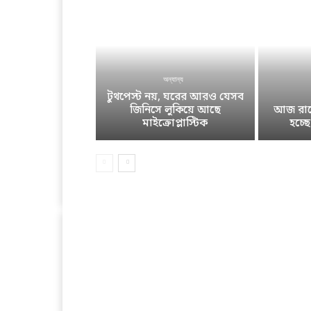
অন্যান্য
টুথপেস্ট নয়, ঘরের আরও যেসব
জিনিসে লুকিয়ে আছে
আজ রাতে
মাইক্রোপ্লাস্টিক
হচ্ছ