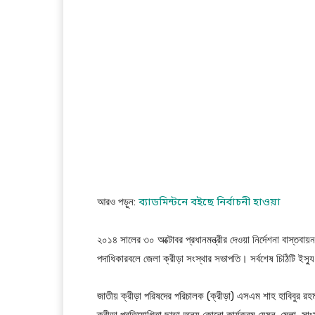
আরও পড়ুন:
ব্যাডমিন্টনে
বইছে নির্বাচনী হাওয়া
২০১৪ সালের ৩০ অক্টোবর প্রধানমন্ত্রীর দেওয়া নির্দেশনা বাস্তবা
পদাধিকারবলে জেলা ক্রীড়া সংস্থার সভাপতি। সর্বশেষ চিঠিটি ইস
জাতীয় ক্রীড়া পরিষদের পরিচালক (ক্রীড়া) এসএম শাহ হাবিবুর রহমান
ক্রীড়া প্রতিযোগিতা ছাড়া অন্য কোনো কার্যক্রম যেমন-মেলা, সাংস