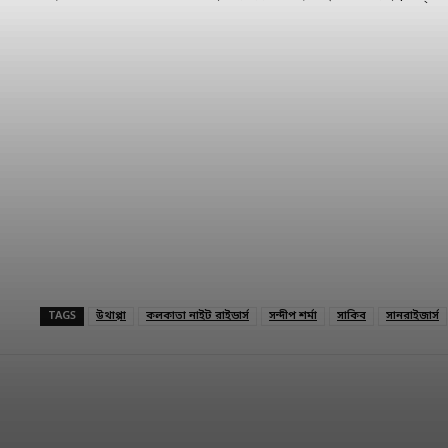
TAGS
উথাপ্পা
কলকাতা নাইট রাইডার্স
সন্দীপ শর্মা
সাকিব
সানরাইজার্স
Share
Facebook
Twitter
Link