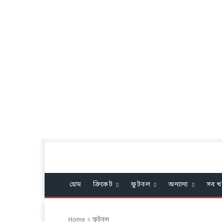
হোম
ক্রিকেট
ফুটবল
অন্যান্য
সব খ
Home
ফুটবল