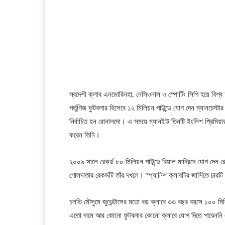
স্বদেশী ক্লাব এনডোরিনহা, নেসিওনাল ও স্পোর্টিং সিপি হয়ে বিশ্
পর্তুগিজ ফুটবলার হিসেবে ১২ মিলিয়ন পাউন্ডে যোগ দেন ম্যানচেস্ট
নির্বাচিত হন রোনালদো। এ সময়ে ম্যানইউ তিনটি ইংলিশ প্রিমিয়া
করেন তিনি।
২০০৯ সালে রেকর্ড ৮০ মিলিয়ন পাউন্ডে রিয়াল মাদ্রিদে যোগ দেন
গোলদাতার রেকর্ডটি তাঁর দখলে। স্প্যানিশ ক্লাবটির জার্সিতে চার
চলতি মৌসুমে জুভেন্টাসের মতো বড় ক্লাবে ৩৩ বছর বয়সে ১০০ 
এতো দামে আর কোনো ফুটবলার কোনো ক্লাবে যোগ দিতে পারেননি এ