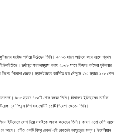
ব ফুটবলের সর্বোচ্চ পর্যায়ে উঠেছেন তিনি। ২০০৩ সালে আঠারো বছর বয়সে প্রথম
ার ইউনাইটেডে। দুর্দান্ত পারফরম্যান্স করায় ২০০৮ সালে ফিফার বর্ষসেরা ফুটবলার
র লিগের শিরোপা জেতে। ম্যানইউয়ের জার্সিতে ছয় মৌসুমে ২৯২ ম্যাচে ১১৮ গোল
 রোনালদো। ৪৩৮ ম্যাচে ৪৫০টি গোল করেন তিনি। রিয়ালের ইতিহাসের সর্বোচ্চ
টি উয়েফা চ্যাম্পিয়ন্স লিগ সহ মোটটি ১৫টি শিরোপা জেতেন তিনি।
মিলিয়ন ইউরোতে যোগ দিয়ে সবাইকে অবাক করেছেন তিনি। কারণ এতো বেশি বয়সে
র আগে। এটিও একটি বিশ্ব রেকর্ড এই রেকর্ডের বরপুত্রের জন্য। ইতালিয়ান