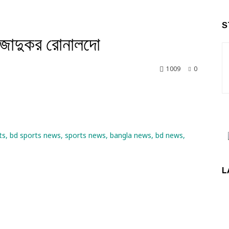
S
 জাদুকর রোনালদো
1009
0
nkedin
L