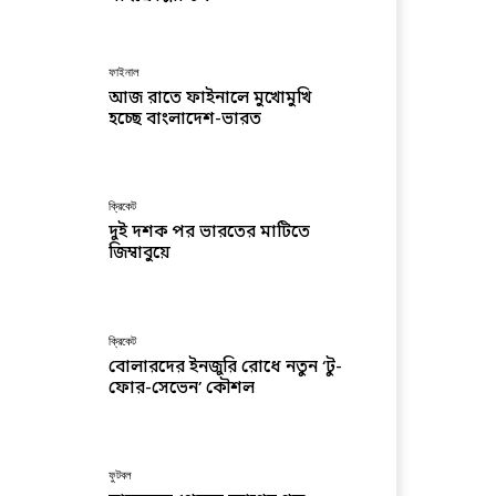
ফাইনাল
আজ রাতে ফাইনালে মুখোমুখি
হচ্ছে বাংলাদেশ-ভারত
ক্রিকেট
দুই দশক পর ভারতের মাটিতে
জিম্বাবুয়ে
ক্রিকেট
বোলারদের ইনজুরি রোধে নতুন ‘টু-
ফোর-সেভেন’ কৌশল
ফুটবল