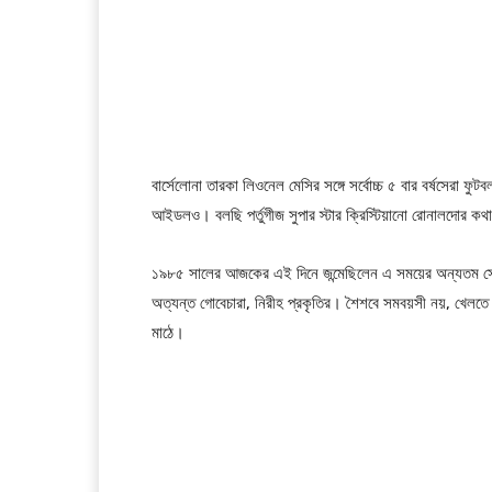
বার্সেলোনা তারকা লিওনেল মেসির সঙ্গে সর্বোচ্চ ৫ বার বর্ষসেরা ফ
আইডলও। বলছি পর্তুগীজ সুপার স্টার ক্রিস্টিয়ানো রোনালদোর ক
১৯৮৫ সালের আজকের এই দিনে জন্মেছিলেন এ সময়ের অন্যতম সেরা
অত্যন্ত গোবেচারা, নিরীহ প্রকৃতির। শৈশবে সমবয়সী নয়, খেলতে প
মাঠে।