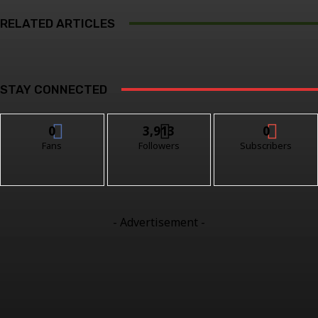
RELATED ARTICLES
STAY CONNECTED
0
3,913
0
Fans
Followers
Subscribers
- Advertisement -