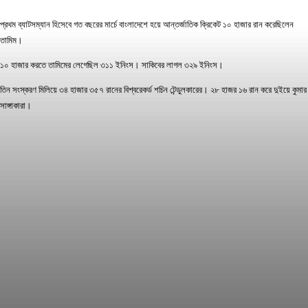
প্রথম ব্যাটসম্যান হিসেবে গত বছরের মার্চে বাংলাদেশে হয়ে আন্তর্জাতিক ক্রিকেট ১০ হাজার রান করেছিলেন
তামিম।
১০ হাজার করতে তামিমের লেগেছিল ৩১১ ইনিংস। সাকিবের লাগল ৩২৯ ইনিংস।
তিন সংস্করণ মিলিয়ে ৩৪ হাজার ৩৫৭ রানের বিশ্বরেকর্ড শচিন টেন্ডুলকারের। ২৮ হাজর ১৬ রান করে দুইয়ে কুমার
সাঙ্গাকারা।