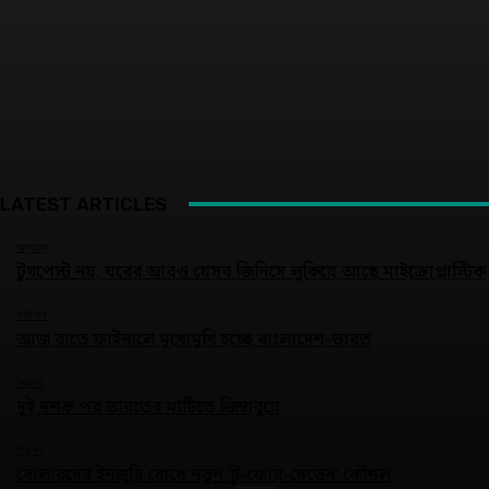
LATEST ARTICLES
অন্যান্য
টুথপেস্ট নয়, ঘরের আরও যেসব জিনিসে লুকিয়ে আছে মাইক্রোপ্লাস্টিক
ফাইনাল
আজ রাতে ফাইনালে মুখোমুখি হচ্ছে বাংলাদেশ-ভারত
ক্রিকেট
দুই দশক পর ভারতের মাটিতে জিম্বাবুয়ে
ক্রিকেট
বোলারদের ইনজুরি রোধে নতুন ‘টু-ফোর-সেভেন’ কৌশল