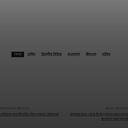
TAGS
তামিম
ত্রিদেশীয় সিরিজ
বাংলাদেশ
শ্রীলংকা
সাকিব
Facebook
Twitter
Linkedin
PREVIOUS ARTICLE
NEXT ARTICLE
নেইমারের সাথে কি মানিয়ে নিতে পারবেন রোনালদো!
গতবারের মতো এবারো কি উত্তেজনার বারুদ ছড়াবে
বাংলাদেশ ভারত ম্যাচে!