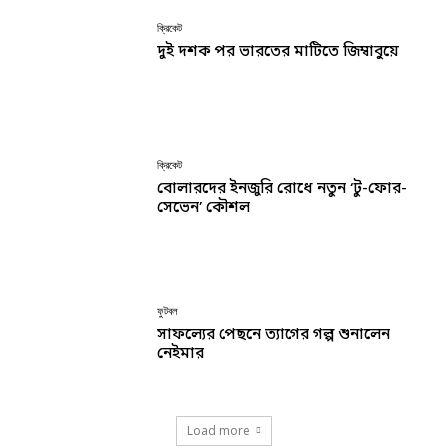
ক্রিকেট
দুই দশক পর ভারতের মাটিতে জিম্বাবুয়ে
ক্রিকেট
বোলারদের ইনজুরি রোধে নতুন ‘টু-ফোর-
সেভেন’ কৌশল
ফুটবল
সাফল্যের পেছনে ত্যাগের গল্প শুনালেন
নেইমার
Load more