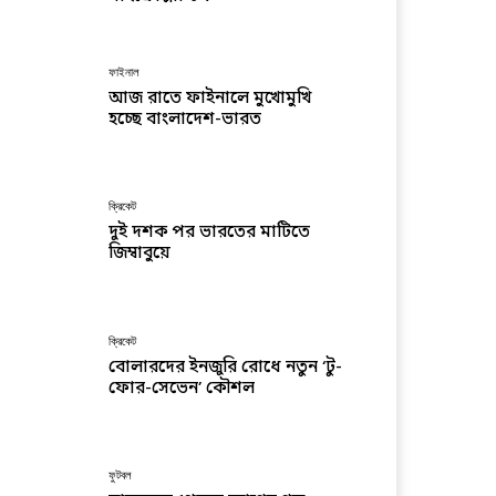
ফাইনাল
আজ রাতে ফাইনালে মুখোমুখি
হচ্ছে বাংলাদেশ-ভারত
ক্রিকেট
দুই দশক পর ভারতের মাটিতে
জিম্বাবুয়ে
ক্রিকেট
বোলারদের ইনজুরি রোধে নতুন ‘টু-
ফোর-সেভেন’ কৌশল
ফুটবল