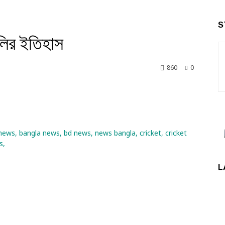
S
ির ইতিহাস
860
0
nkedin
L