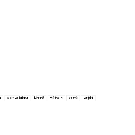
স
ওয়ানডে সিরিজ
ক্রিকেট
পাকিস্তান
রেকর্ড
সেঞ্চুরি
witter
Linkedin