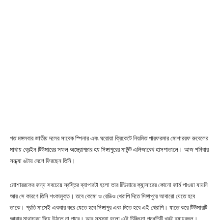
গত মঙ্গলবার জাতীয় দলের সাবেক স্পিনার এবং ঘরোয়া ক্রিকেটে নিয়মিত পারফরমার মোশাররফ রুবেলের
মাথায় ব্রেইন টিউমারের সফল অস্ত্রোপচার হয় সিঙ্গাপুরের মাউন্ট এলিজাবেথ হাসপাতালে। আজ শনিবার
সন্ধ্যা ৬টায় দেশে ফিরছেন তিনি।
মোশাররফের জন্য সবচেয়ে স্বস্তির ব্যাপারটা হলো তার টিউমারে ক্যান্সারের কোনো জার্ম পাওয়া যায়নি
আর সে কারণে তিনি শংকামুক্ত। তবে কেমো ও রেডিও থেরাপি দিতে সিঙ্গাপুরে আবারো যেতে হবে
তাকে। প্রতি মাসেই একবার করে যেতে হবে সিঙ্গাপুর এবং দিতে হবে এই থেরাপি। যাতে করে টিউমারটি
আবার মাথাচাড়া দিয়ে উঠতে না পারে। আর সমস্যা হলো এই চিকিৎসা পদ্ধতিটি খুবই ব্যায়বহুল।