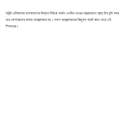
মাউন্ট এলিজাবেথ হাসপাতালের বিখ্যাত নিউরো সার্জন এলভিন হংয়ের তত্ত্বাবধানে প্রায় তিন ঘন্টা সময়
ধরে মোশাররফের মাথায় অস্ত্রোপচার হয়। সফল অস্ত্রোপচারের কিছুক্ষন পরেই জ্ঞান ফেরে এই
স্পিনারের।