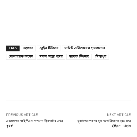
TAGS
ক্যান্সার
ব্রেইন টিউমার
মাউন্ট এলিজাবেথ হাসপাতাল
মোশাররফ রুবেল
সফল অস্ত্রোপচার
সাবেক স্পিনার
সিঙ্গাপুর
Facebook
Twitter
Linkedin
PREVIOUS ARTICLE
NEXT ARTICLE
একসময়ের আইপিএল মাতানো ক্রিকেটার এখন
যুবরাজের পর পর ছয় দেখে নিজেকে ব্রড মনে
কৃষক!
হচ্ছিলো: চাহাল