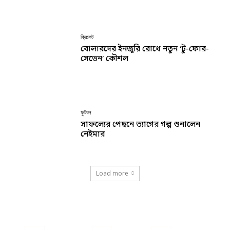
ক্রিকেট
বোলারদের ইনজুরি রোধে নতুন ‘টু-ফোর-
সেভেন’ কৌশল
ফুটবল
সাফল্যের পেছনে ত্যাগের গল্প শুনালেন
নেইমার
Load more