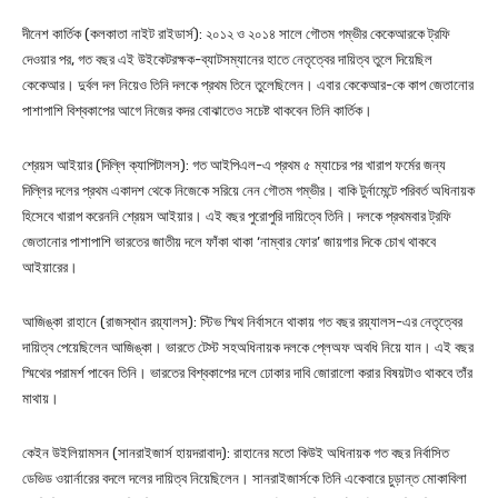
দীনেশ কার্তিক (কলকাতা নাইট রাইডার্স): ২০১২ ও ২০১৪ সালে গৌতম গম্ভীর কেকেআরকে ট্রফি
দেওয়ার পর, গত বছর এই উইকেটরক্ষক-ব্যাটসম্যানের হাতে নেতৃত্বের দায়িত্ব তুলে দিয়েছিল
কেকেআর। দুর্বল দল নিয়েও তিনি দলকে প্রথম তিনে তুলেছিলেন। এবার কেকেআর-কে কাপ জেতানোর
পাশাপাশি বিশ্বকাপের আগে নিজের কদর বোঝাতেও সচেষ্ট থাকবেন তিনি কার্তিক।
শ্রেয়স আইয়ার (দিল্লি ক্যাপিটালস): গত আইপিএল-এ প্রথম ৫ ম্যাচের পর খারাপ ফর্মের জন্য
দিল্লির দলের প্রথম একাদশ থেকে নিজেকে সরিয়ে নেন গৌতম গম্ভীর। বাকি টুর্নামেন্টে পরিবর্ত অধিনায়ক
হিসেবে খারাপ করেননি শ্রেয়স আইয়ার। এই বছর পুরোপুরি দায়িত্বে তিনি। দলকে প্রথমবার ট্রফি
জেতানোর পাশাপাশি ভারতের জাতীয় দলে ফাঁকা থাকা ‘নাম্বার ফোর’ জায়গার দিকে চোখ থাকবে
আইয়ারের।
আজিঙ্কা রাহানে (রাজস্থান রয়্যালস): স্টিভ স্মিথ নির্বাসনে থাকায় গত বছর রয়্যালস-এর নেতৃত্বের
দায়িত্ব পেয়েছিলেন আজিঙ্কা। ভারতে টেস্ট সহঅধিনায়ক দলকে প্লেঅফ অবধি নিয়ে যান। এই বছর
স্মিথের পরামর্শ পাবেন তিনি। ভারতের বিশ্বকাপের দলে ঢোকার দাবি জোরালো করার বিষয়টাও থাকবে তাঁর
মাথায়।
কেইন উইলিয়ামসন (সানরাইজার্স হায়দরাবাদ): রাহানের মতো কিউই অধিনায়ক গত বছর নির্বাসিত
ডেভিড ওয়ার্নারের বদলে দলের দায়িত্ব নিয়েছিলেন। সানরাইজার্সকে তিনি একেবারে চুড়ান্ত মোকাবিলা