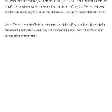
২৩ এপ্রিল থেকে মাঠে গড়াচ্ছে ইন্ডিয়ান প্রিমিয়ার লিগের দ্বাদশ আসর। গেল বারের মতো এই আসরেও
সানরাইজার্স হায়দরাবদের হয়ে মাঠে নামবেন সাকিব আল হাসান। এই মুহূর্তে আইপিএলে অংশ নেওয়া
আটটি দল শেষ সময়ের অনুশীলনে ব্যস্ত সময় পার করলেও এখনো দেশেই আছেন সাকিব আল হাসান।
গেল আইপিএল আসরে সানরাইজার্স হায়দরাবাদ দল ছাড়া বাকি সাতটি দলের অধিনায়ক ছিলেন ভারতীয়
ক্রিকেটাররাই। চলতি আসরেও দেখা গেছে সেই ধারাবাহিকতাই। চলুন পরিচিত হই আইপিএল দ্বাদশ
আসরের আট অধিনায়কের সঙ্গে।