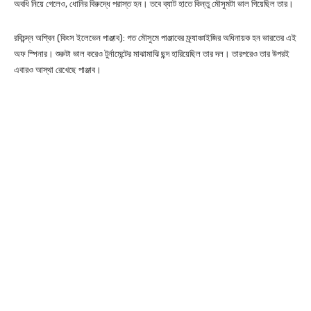
অবধি নিয়ে গেলেও, ধোনির বিরুদ্ধে পরাস্ত হন। তবে ব্যাট হাতে কিন্তু মৌসুমটা ভাল গিয়েছিল তার।
রবিচন্দ্ন অশ্বিন (কিংস ইলেভেন পাঞ্জাব): গত মৌসুমে পাঞ্জাবের ফ্র্যাঞ্চাইজির অধিনায়ক হন ভারতের এই
অফ স্পিনার। শুরুটা ভাল করেও টুর্নামেন্টের মাঝামাঝি ছন্দ হারিয়েছিল তার দল। তারপরেও তার উপরই
এবারও আস্থা রেখেছে পাঞ্জাব।