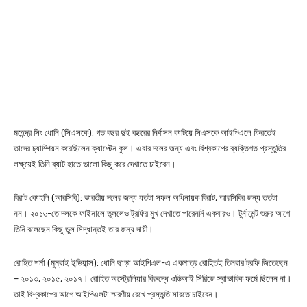
মহেন্দ্র সিং ধোনি (সিএসকে): গত বছর দুই বছরের নির্বাসন কাটিয়ে সিএসকে আইপিএলে ফিরতেই
তাদের চ্যাম্পিয়ন করেছিলেন ক্যাপ্টেন কুল। এবার দলের জন্য এবং বিশ্বকাপের ব্যক্তিগত প্রস্তুতির
লক্ষ্য়েই তিনি ব্যাট হাতে ভালো কিছু করে দেখাতে চাইবেন।
বিরাট কোহলি (আরসিবি): ভারতীয় দলের জন্য যতটা সফল অধিনায়ক বিরাট, আরসিবির জন্য ততটা
নন। ২০১৬-তে দলকে ফাইনালে তুললেও ট্রফির মুখ দেখাতে পারেননি একবারও। টুর্নামেন্ট শুরুর আগে
তিনি বলেছেন কিছু ভুল সিদ্ধান্তই তার জন্য দায়ী।
রোহিত শর্মা (মুম্বাই ইন্ডিয়ান্স): ধোনি ছাড়া আইপিএল-এ একমাত্র রোহিতই তিনবার ট্রফি জিতেছেন
– ২০১৩, ২০১৫, ২০১৭। রোহিত অস্ট্রেলিয়ার বিরুদ্ধে ওডিআই সিরিজে স্বাভাবিক ফর্মে ছিলেন না।
তাই বিশ্বকাপের আগে আইপিএলটা স্মরণীয় রেখে প্রস্তুতি সারতে চাইবেন।