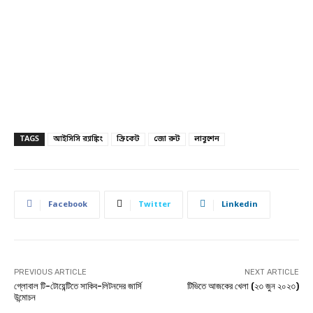
TAGS
আইসিসি র‌্যাঙ্কিং
ক্রিকেট
জো রুট
লাবুশেন
Facebook
Twitter
Linkedin
PREVIOUS ARTICLE
NEXT ARTICLE
গ্লোবাল টি-টোয়েন্টিতে সাকিব-লিটনদের জার্সি
টিভিতে আজকের খেলা (২৩ জুন ২০২৩)
উন্মোচন