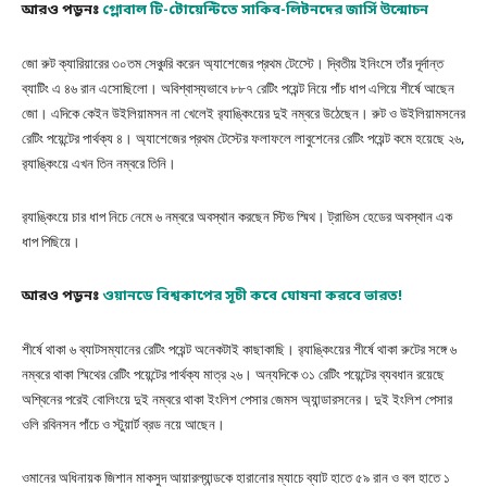
আরও পড়ুনঃ
গ্লোবাল টি-টোয়েন্টিতে সাকিব-লিটনদের
জার্সি উন্মোচন
জো রুট ক্যারিয়ারের ৩০তম সেঞ্চুরি করেন অ্যাশেজের প্রথম টেস্টেে। দ্বিতীয় ইনিংসে তাঁর দূর্দান্ত
ব্যাটিং এ ৪৬ রান এসোছিলো। অবিশ্বাস্যভাবে ৮৮৭ রেটিং পয়েন্ট নিয়ে পাঁচ ধাপ এগিয়ে শীর্ষে আছেন
জো। এদিকে কেইন উইলিয়ামসন না খেলেই র‌্যাঙ্কিংয়ের দুই নম্বরে উঠেছেন। রুট ও উইলিয়ামসনের
রেটিং পয়েন্টের পার্থক্য ৪। অ্যাশেজের প্রথম টেস্টের ফলাফলে লাবুশেনের রেটিং পয়েন্ট কমে হয়েছে ২৬,
র‌্যাঙ্কিংয়ে এখন তিন নম্বরে তিনি।
র‌্যাঙ্কিংয়ে চার ধাপ নিচে নেমে ৬ নম্বরে অবস্থান করছেন স্টিভ স্মিথ। ট্রাভিস হেডের অবস্থান এক
ধাপ পিছিয়ে।
আরও পড়ুনঃ
ও
য়ানডে বিশ্বকাপের সূচী কবে ঘোষনা করবে ভারত!
শীর্ষে থাকা ৬ ব্যাটসম্যানের রেটিং পয়েন্ট অনেকটাই কাছাকাছি। র‌্যাঙ্কিংয়ের শীর্ষে থাকা রুটের সঙ্গে ৬
নম্বরে থাকা স্মিথের রেটিং পয়েন্টের পার্থক্য মাত্র ২৬। অন্যদিকে ৩১ রেটিং পয়েন্টের ব্যবধান রয়েছে
অশ্বিনের পরেই বোলিংয়ে দুই নম্বরে থাকা ইংলিশ পেসার জেমস অ্যান্ডারসনের। দুই ইংলিশ পেসার
ওলি রবিনসন পাঁচে ও স্টুয়ার্ট ব্রড নয়ে আছেন।
ওমানের অধিনায়ক জিশান মাকসুদ আয়ারল্যান্ডকে হারানোর ম্যাচে ব্যাট হাতে ৫৯ রান ও বল হাতে ১