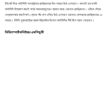
উইকেট নিয়ে আইসিসি অলরাউন্ডার র‌্যাঙ্কিংয়ের তিন নম্বরে উঠে এসেছেন। বলতেই হবে চলতি
আইসিসি বিশ্বকাপ বাছাই পর্বের পারফরম্যান্সেরও প্রভাব আছে ওয়ানডে র‌্যাঙ্কিংয়ে। এদিকে সৌরভ
নেত্রভালকার বাছাইপর্বে ২ ম্যাচে পাঁচ ধাপ এগিয়ে উঠে এসেছেন ওয়ানডে বোলারদের র‌্যাঙ্কিংয়ের ১৮
নম্বরে। তিনিই যুক্তরাষ্ট্রের প্রথম ক্রিকেটার হিসেবে আইসিসির শীর্ষ বিশে স্থান পেয়েছেন।
বিডিস্পোর্টসনিউজ/এমপিযুথী