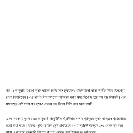
গত ২১ জানুয়ারি ইংলিশ ক্লাব কার্ডিফ সিটির সঙ্গে চুক্তিবদ্ধ এমিলিয়ানো সালা কার্ডিফ সিটির উদ্দেশ্যেই
রওনা দিয়েছিলেন। এরপরই ইংলিশ চ্যানেল অতিক্রম করার সময় নিখোঁজ হয়ে যায় তার বিমানটি। এক
সপ্তাহের বেশি সময় পার হলেও এখনো তার বিষেয় নিদিষ্ট করে জানা য়ায়নি।
এমন অবস্থায় বুধাবার ৩০ জানুয়ারি আর্জেন্টাইন স্ট্রাইকার সালার প্রাক্তন ক্লাব নান্তেস প্রথমবারের
মতো মাঠে নামে। তাদের প্রতিপক্ষ ছিল সেন্ট এস্টিয়েনে। এই ম্যাচটি নান্তেস ১-১ গোলে ড্র করে
সালা ও সালাকে বহনকারী বিমানের পাইলট ডেভিড ইবোটসনকে উৎসর্গ করেছে।