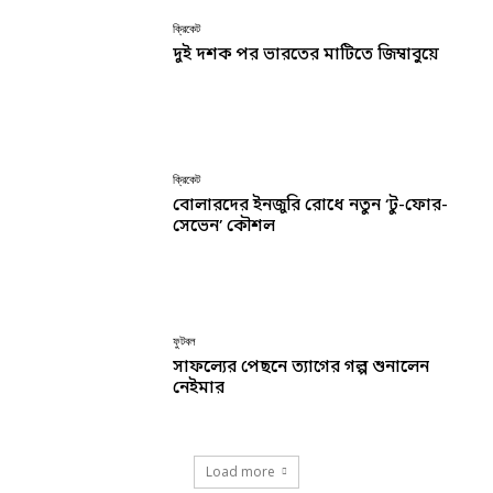
ক্রিকেট
দুই দশক পর ভারতের মাটিতে জিম্বাবুয়ে
ক্রিকেট
বোলারদের ইনজুরি রোধে নতুন ‘টু-ফোর-
সেভেন’ কৌশল
ফুটবল
সাফল্যের পেছনে ত্যাগের গল্প শুনালেন
নেইমার
Load more