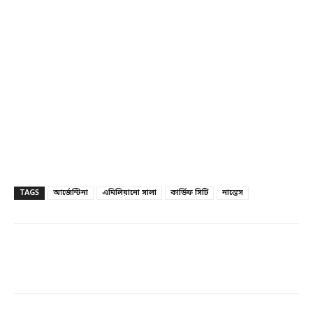
TAGS
আর্জেন্টিনা
এমিলিয়ানো সালা
কার্ডিফ সিটি
নান্তেস
Facebook
Twitter
Linkedin