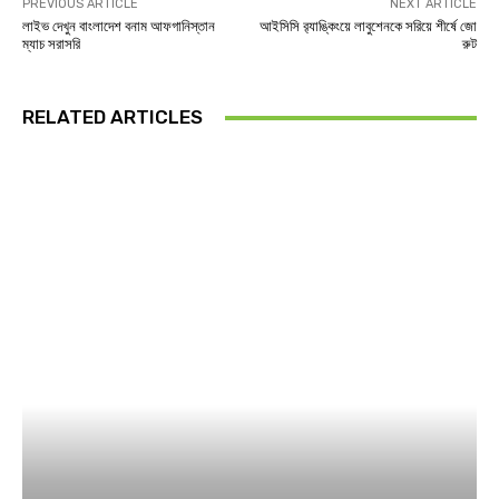
PREVIOUS ARTICLE
NEXT ARTICLE
লাইভ দেখুন বাংলাদেশ বনাম আফগানিস্তান
আইসিসি র‌্যাঙ্কিংয়ে লাবুশেনকে সরিয়ে শীর্ষে জো
ম্যাচ সরাসরি
রুট
RELATED ARTICLES