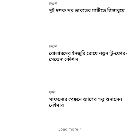
ক্রিকেট
দুই দশক পর ভারতের মাটিতে জিম্বাবুয়ে
ক্রিকেট
বোলারদের ইনজুরি রোধে নতুন ‘টু-ফোর-
সেভেন’ কৌশল
ফুটবল
সাফল্যের পেছনে ত্যাগের গল্প শুনালেন
নেইমার
Load more