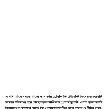
আগামী মাসে বসতে যাচ্ছে কানাডার গ্লোবাল টি-টোয়েন্টি লিগের জমজমাট
আসর। ইতিমধ্যে হয়ে গেছে বহুল কাঙ্ক্ষিত প্লেয়ার্স ড্রাফট। এবার হলো জার্সি
উন্মোচন। বাংলাদেশ থেকে দল পেয়েছেন সাকিব আল হাসান ও লিটন দাস।