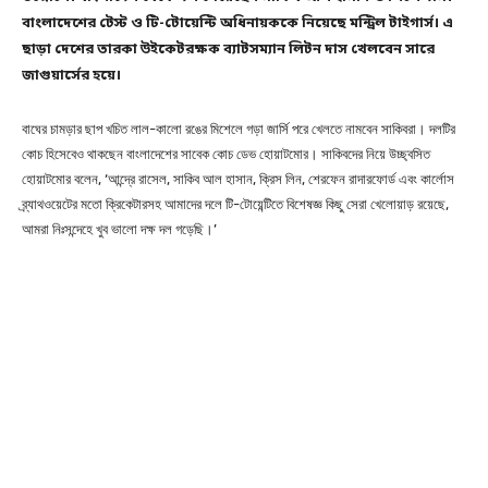
বাংলাদেশের টেস্ট ও টি-টোয়েন্টি অধিনায়ককে নিয়েছে মন্ট্রিল টাইগার্স। এ
ছাড়া দেশের তারকা উইকেটরক্ষক ব্যাটসম্যান লিটন দাস খেলবেন সারে
জাগুয়ার্সের হয়ে।
বাঘের চামড়ার ছাপ খচিত লাল-কালো রঙের মিশেলে গড়া জার্সি পরে খেলতে নামবেন সাকিবরা। দলটির
কোচ হিসেবেও থাকছেন বাংলাদেশের সাবেক কোচ ডেভ হোয়াটমোর। সাকিবদের নিয়ে উচ্ছ্বসিত
হোয়াটমোর বলেন, ‘আন্দ্রে রাসেল, সাকিব আল হাসান, ক্রিস লিন, শেরফেন রাদারফোর্ড এবং কার্লোস
ব্র্যাথওয়েটের মতো ক্রিকেটারসহ আমাদের দলে টি-টোয়েন্টিতে বিশেষজ্ঞ কিছু সেরা খেলোয়াড় রয়েছে,
আমরা নিঃসন্দেহে খুব ভালো দক্ষ দল গড়েছি।’