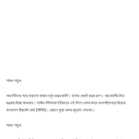
আরও পড়ুনঃ
আর লিটনের গায়ে জড়ানো থাকবে হলুদ রঙের জার্সি। হাতায় বেগুনি রঙের ছাপ। আর জার্সির নিচে
হুঙ্কার দিচ্ছে জাগুয়ার। সাকিব-লিটনদের ইতিমধ্যে এই লিগে খেলার জন্য অনাপত্তিপত্র দিয়েছে
বাংলাদেশ ক্রিকেট বোর্ড (বিসিবি)। দুজনে পুরো আসর জুড়েই খেলবেন।
আরও পড়ুনঃ