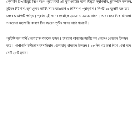
গ্লোবাল টি-টোয়েন্টি লিগে অংশ গ্রহণ করা ৬টি ফ্র্যাঞ্চাইজি হলো টরেন্টো ন্যাশনাল, ব্র্যাম্পটন উলভস,
মন্ট্রিল টাইগার্স, ভ্যাংকুবার নাইট, সারে জাগুয়ার্স ও মিসিসাগা প্যান্থার্স। লিগটি ২০ জুলাই শুরু হয়ে
চলবে ৬ আগস্ট পর্যন্ত। প্রথম দুই আসর হয়েছিল ২০১৮ ও ২০১৯ সালে। তবে বেতন নিয়ে ঝামেলা
ও করোনা মহামারির কারণে তিন বছরেও তৃতীয় আসর মাঠে গড়ায়নি।
প্রতিটি দলে মার্কি খেলোয়াড় থাকবেন দুজন। তাছাড়া কানাডার জাতীয় দল থেকেও খেলবেন তিনজন
করে। পাশাপাশি উদীয়মান কানাডিয়ান খেলোয়াড় থাকবেন তিনজন। ১৮ দিন ধরে চলা লিগে খেলা হবে
মোট ২৫টি ম্যাচ।