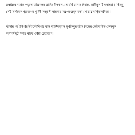
মসজিদে নামাজ পড়তে যাচ্ছিলেন তামিম ইকবাল, মেহেদি হাসান মিরাজ, তাইজুল ইসলামরা। কিন্তু
সেই মসজিদে প্রবেশের পূর্বেই সন্ত্রাসী হামলায় অল্পের জন্য রক্ষা পেয়েছেন ক্রিকেটাররা।
ঘটনার পর টাইগার উইকেটকিপার কাম ব্যাটসম্যান মুশফিকুর রহিম নিজের ভেরিফাইড ফেসবুক
অ্যাকাউন্টে সবার কাছে দোয়া চেয়েছেন।