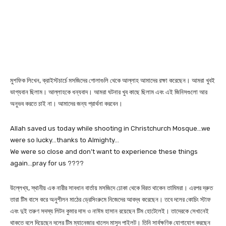
মুশফিক লিখেন, ক্রাইস্টচার্চে মসজিদের গোলাগুলি থেকে আল্লাহ আমাদের রক্ষা করেছেন। আমরা খুবই
ভাগ্যবান ছিলাম। আল্লাহকে ধন্যবাদ। আমরা ঘটনার খুব কাছে ছিলাম এবং এই জিনিসগুলো আর
অনুভব করতে চাই না। আমাদের জন্য প্রার্থনা করবেন।
Allah saved us today while shooting in Christchurch Mosque…we
were so lucky…thanks to Almighty…
We were so close and don’t want to experience these things
again…pray for us ????
উল্লেখ্য, স্থানীয় এক নারীর সাবধান বার্তায় মসজিদে ঢোকা থেকে বিরত থাকেন তামিমরা। এরপর দ্রুত
তারা টিম বাসে করে অনুশীলন মাঠের ড্রেসিংরুমে নিজেদের আবদ্ধ করেছেন। তবে দলের কোচিং স্টাফ
এবং দুই তরুণ সদস্য লিটন কুমার দাস ও নাঈম হাসান রয়েছেন টিম হোটেলেই। তাদেরকে সেখানেই
থাকতে বলে দিয়েছেন দলের টিম ম্যানেজার খালেদ মাসুদ পাইলট। তিনি সার্বক্ষণিক যোগাযোগ করছেন