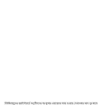
নিউজিল্যান্ডের ক্রাইস্টচার্চে অনুশীলনের পর জুম্মার ওয়াক্তের সময় হওয়ায় সেখানকার আল নূর জামে