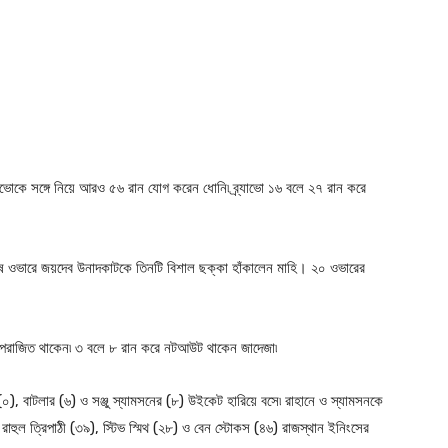
যাভোকে সঙ্গে নিয়ে আরও ৫৬ রান যোগ করেন ধোনি৷ ব্র্যাভো ১৬ বলে ২৭ রান করে
শেষ ওভারে জয়দেব উনাদকাটকে তিনটি বিশাল ছক্কা হাঁকালেন মাহি। ২০ ওভারের
 অপরাজিত থাকেন৷ ৩ বলে ৮ রান করে নটআউট থাকেন জাদেজা৷
(০), বাটলার (৬) ও সঞ্জু স্যামসনের (৮) উইকেট হারিয়ে বসে৷ রাহানে ও স্যামসনকে
রাহুল ত্রিপাঠী (৩৯), স্টিভ স্মিথ (২৮) ও বেন স্টোকস (৪৬) রাজস্থান ইনিংসের