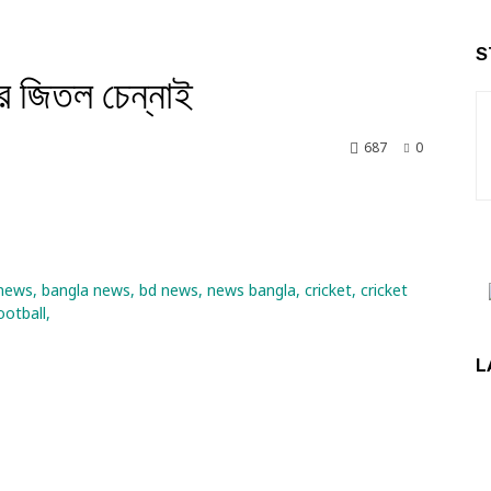
S
রে জিতল চেন্নাই
687
0
nkedin
L