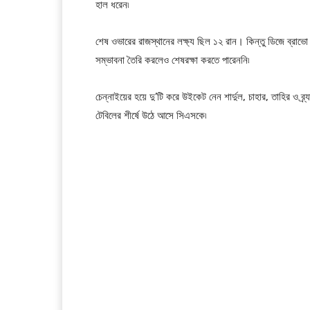
হাল ধরেন৷
শেষ ওভারের রাজস্থানের লক্ষ্য ছিল ১২ রান। কিন্তু ডিজে ব্রাভ
সম্ভাবনা তৈরি করলেও শেষরক্ষা করতে পারেননি৷
চেন্নাইয়ের হয়ে দু’টি করে উইকেট নেন শার্দুল, চাহার, তাহির ও ব্র্
টেবিলের শীর্ষে উঠে আসে সিএসকে৷