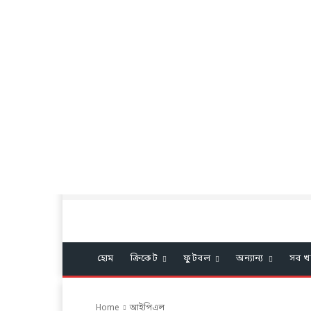
হোম
ক্রিকেট
ফুটবল
অন্যান্য
সব খ
Home
আইপিএল