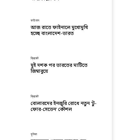
ফাইনাল
আজ রাতে ফাইনালে মুখোমুখি
হচ্ছে বাংলাদেশ-ভারত
ক্রিকেট
দুই দশক পর ভারতের মাটিতে
জিম্বাবুয়ে
ক্রিকেট
বোলারদের ইনজুরি রোধে নতুন ‘টু-
ফোর-সেভেন’ কৌশল
ফুটবল