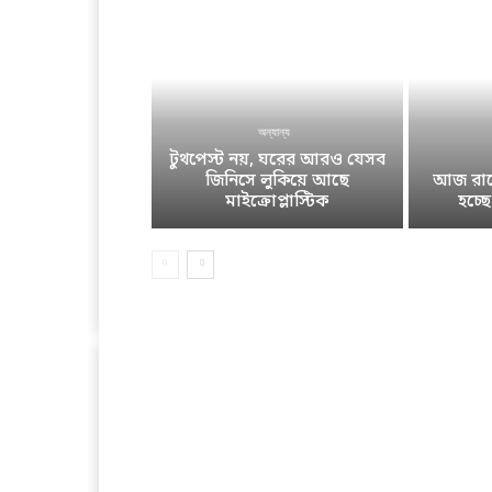
অন্যান্য
টুথপেস্ট নয়, ঘরের আরও যেসব
জিনিসে লুকিয়ে আছে
আজ রাতে
মাইক্রোপ্লাস্টিক
হচ্ছ