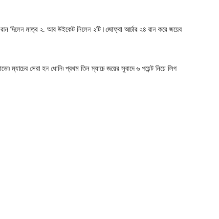
ো রান দিলেন মাত্র ২, আর উইকেট নিলেন ২টি।জোফ্রা আর্চার ২৪ রান করে জয়ের
যাভো৷ ম্যাচের সেরা হন ধোনি৷ প্রথম তিন ম্যাচে জয়ের সুবাদে ৬ পয়েন্ট নিয়ে লিগ