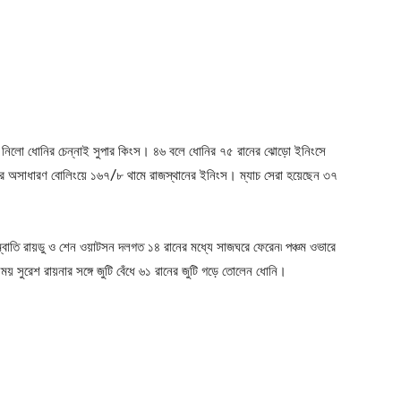
নিলো ধোনির চেন্নাই সুপার কিংস। ৪৬ বলে ধোনির ৭৫ রানের ঝোড়ো ইনিংসে
র অসাধারণ বোলিংয়ে ১৬৭/৮ থামে রাজস্থানের ইনিংস। ম্যাচ সেরা হয়েছেন ৩৭
্বাতি রায়ডু ও শেন ওয়াটসন দলগত ১৪ রানের মধ্যে সাজঘরে ফেরেন৷ পঞ্চম ওভারে
য় সুরেশ রায়নার সঙ্গে জুটি বেঁধে ৬১ রানের জুটি গড়ে তোলেন ধোনি।