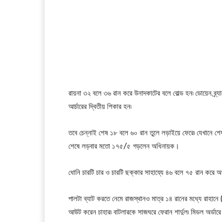
রায়না ৩২ বলে ৩৬ রান করে উনাদকাটের বলে বোল্ড হন৷ ডোয়েন ব্র্
আর্চারের দ্বিতীয় শিকার হন৷
তবে চেন্নাই শেষ ১৮ বলে ৬০ রান তুলে লড়াইয়ে ফেরে৷ যেখানে 
শেষে লড়বার মতো ১৭৫/৫ গড়লেন অধিনায়ক।
ধোনি চারটি চার ও চারটি ছক্কার সাহায্যে ৪৬ বলে ৭৫ রান করে
পালটা ব্যাট করতে নেমে রাজস্থানও মাত্র ১৪ রানের মধ্যে রাহানে 
আউট করেন চাহার৷ বাটলারকে সাজঘরে ফেরান শার্দুল৷ মিডল অর্ডারে 