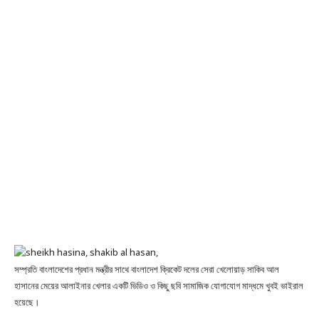
সম্প্রতি বাংলাদেশের প্রধান মন্ত্রীর সাথে বাংলাদেশ ক্রিকেট দলের সেরা খেলোয়াড় সাকিব আল
হাসানের মেয়ের আলাইনার খেলার একটি ভিডিও ও কিছু ছবি সামাজিক যোগাযোগ মাদ্ধমে খুবই ভাইরাল
হয়েছে।