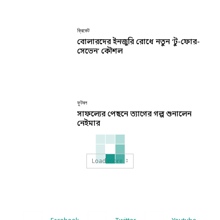
ক্রিকেট
বোলারদের ইনজুরি রোধে নতুন ‘টু-ফোর-
সেভেন’ কৌশল
ফুটবল
সাফল্যের পেছনে ত্যাগের গল্প শুনালেন
নেইমার
Load more