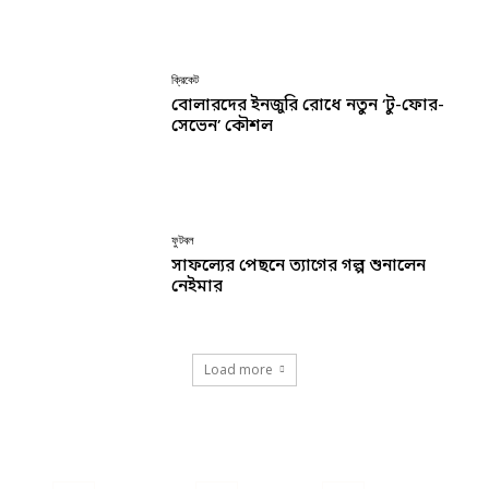
ক্রিকেট
বোলারদের ইনজুরি রোধে নতুন ‘টু-ফোর-
সেভেন’ কৌশল
ফুটবল
সাফল্যের পেছনে ত্যাগের গল্প শুনালেন
নেইমার
Load more