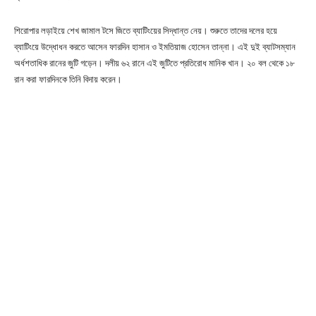
শিরোপার লড়াইয়ে শেখ জামাল টসে জিতে ব্যাটিংয়ের সিদ্ধান্ত নেয়। শুরুতে তাদের দলের হয়ে
ব্যাটিংয়ে উদ্ধোধন করতে আসেন ফারদিন হাসান ও ইমতিয়াজ হোসেন তান্না। এই দুই ব্যাটসম্যান
অর্ধশতাধিক রানের জুটি গড়েন। দলীয় ৬২ রানে এই জুটিতে প্রতিরোধ মানিক খান। ২০ বল থেকে ১৮
রান করা ফারদিনকে তিনি বিদায় করেন।