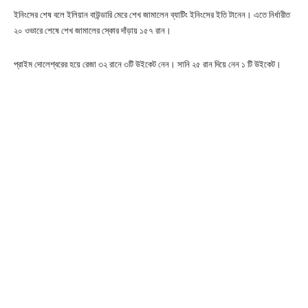
ইনিংসের শেষ বলে ইলিয়ান বাউন্ডারি মেরে শেখ জামালেন ব্যাটিং ইনিংসের ইতি টানেন। এতে নির্ধারীত
২০ ওভারে শেষে শেখ জামালের স্কোর দাঁড়ায় ১৫৭ রান।
প্রাইম দোলেশ্বরের হয়ে রেজা ৩২ রানে ৩টি উইকেট নেন। সানি ২৫ রান দিয়ে নেন ১ টি উইকেট।