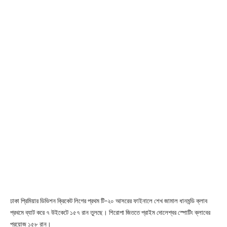
ঢাকা প্রিমিয়ার ডিভিশন ক্রিকেট লিগের প্রথম টি-২০ আসরের ফাইনালে শেখ জামাল ধানমন্ডি ক্লাব
প্রথমে ব্যাট করে ৭ উইকেটে ১৫৭ রান তুলছে। শিরোপা জিততে প্রাইম দোলেশ্বর স্পোটিং ক্লাবের
প্রয়োজ ১৫৮ রান।