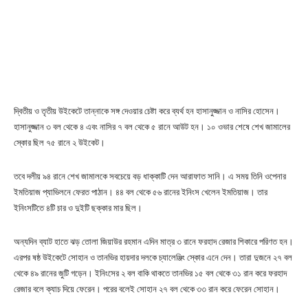
দ্বিতীয় ও তৃতীয় উইকেটে তান্নাকে সঙ্গ দেওয়ার চেষ্টা করে ব্যর্থ হন হাসানুজ্জান ও নাসির হোসেন।
হাসানুজ্জান ৩ বল থেকে ৪ এবং নাসির ৭ বল থেকে ৫ রানে আউট হন। ১০ ওভার শেষে শেখ জামালের
স্কোর ছিল ৭৫ রানে ২ উইকেট।
তবে দলীয় ৯৪ রানে শেখ জামালকে সবচেয়ে বড় ধাক্কাটি দেন আরাফাত সানি। এ সময় তিনি ওপেনার
ইমতিয়াজ প্যাভিলনে ফেরত পাঠান। ৪৪ বল থেকে ৫৬ রানের ইনিংস খেলেন ইমতিয়াজ। তার
ইনিংসটিতে ৪টি চার ও দুইটি ছক্কার মার ছিল।
অন্যদিন ব্যাট হাতে ঝড় তোলা জিয়াউর রহমান এদিন মাত্র ৩ রানে ফরহাদ রেজার শিকারে পরিণত হন।
এরপর ষষ্ঠ উইকেটে সোহান ও তানভির হায়দার দলকে চ্যালেঞ্জিং স্কোর এনে দেন। তারা দুজনে ২৭ বল
থেকে ৪৯ রানের জুটি গড়েন। ইনিংসের ২ বল বাকি থাকতে তানভির ১৫ বল থেকে ৩১ রান করে ফরহাদ
রেজার বলে ক্যাচ দিয়ে ফেরেন। পরের বলেই সোহান ২৭ বল থেকে ৩৩ রান করে ফেরেন সোহান।