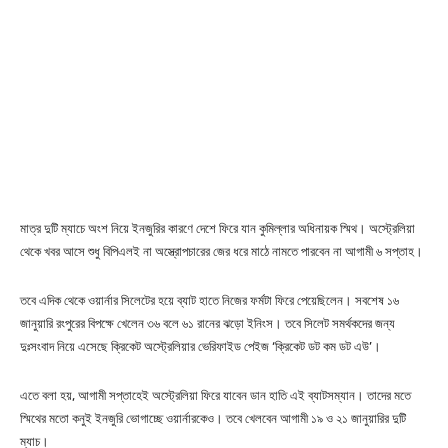
মাত্র দুটি ম্যাচে অংশ নিয়ে ইনজুরির কারণে দেশে ফিরে যান কুমিল্লার অধিনায়ক স্মিথ। অস্ট্রেলিয়া
থেকে খবর আসে শুধু বিপিএলই না অস্ত্রোপচারের জের ধরে মাঠে নামতে পারবেন না আগামী ৬ সপ্তাহ।
তবে এদিক থেকে ওয়ার্নার সিলেটের হয়ে ব্যাট হাতে নিজের ফর্মটা ফিরে পেয়েছিলেন। সবশেষ ১৬
জানুয়ারি রংপুরের বিপক্ষে খেলেন ৩৬ বলে ৬১ রানের ঝড়ো ইনিংস। তবে সিলেট সমর্থকদের জন্য
দুঃসংবাদ নিয়ে এসেছে ক্রিকেট অস্ট্রেলিয়ার ভেরিফাইড পেইজ ‘ক্রিকেট ডট কম ডট এউ’।
এতে বলা হয়, আগামী সপ্তাহেই অস্ট্রেলিয়া ফিরে যাবেন ডান হাতি এই ব্যাটসম্যান। তাদের মতে
স্মিথের মতো কনুই ইনজুরি ভোগাচ্ছে ওয়ার্নারকেও। তবে খেলবেন আগামী ১৯ ও ২১ জানুয়ারির দুটি
ম্যাচ।