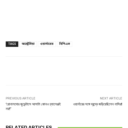
TAGS
অস্ট্রেলিয়া
ওয়ার্নারের
বিপিএল
Facebook
Twitter
Linkedin
PREVIOUS ARTICLE
NEXT ARTICLE
‘রোনালদোর জুভেন্টাসে আসাটা কোনও চ্যালেঞ্জই
ওয়ার্নারের সঙ্গে দ্বন্দ্বে জড়িয়েছিলেন নাসির!
নয়!’
RELATED ARTICLES