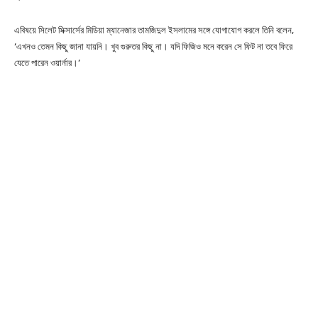
এবিষয়ে সিলেট সিক্সার্সের মিডিয়া ম্যানেজার তামজিদুল ইসলামের সঙ্গে যোগাযোগ করলে তিনি বলেন,
‘এখনও তেমন কিছু জানা যায়নি। খুব গুরুতর কিছু না। যদি ফিজিও মনে করেন সে ফিট না তবে ফিরে
যেতে পারেন ওয়ার্নার।’