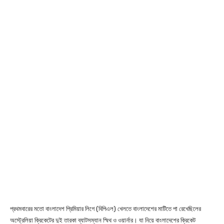
প্রথমবারের মতো বাংলাদেশ প্রিমিয়ার লিগে (বিপিএল) খেলতে বাংলাদেশের মাটিতে পা রেখেছিলের
অস্ট্রেলিয়া ক্রিকেটের দুই তারকা ব্যাটসম্যান স্মিথ ও ওয়ার্নার। যা নিয়ে বাংলাদেশের ক্রিকেট