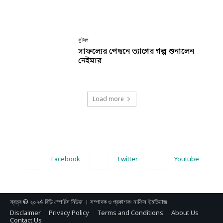
ফুটবল
সাফল্যের পেছনে ত্যাগের গল্প শুনালেন
নেইমার
Load more
Facebook
Twitter
Youtube
স্বত্ব © ২০২4 বিডি স্পোর্টস নিউজ । সম্পাদক ও প্রকাশক: নাফিস ইমতিয়াজ
Disclaimer
Privacy Policy
Terms and Conditions
About Us
Contact Us