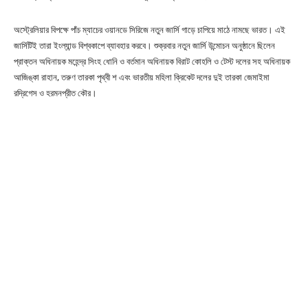
অস্ট্রেলিয়ার বিপক্ষে পাঁচ ম্যাচের ওয়ানডে সিরিজে নতুন জার্সি গাড়ে চাপিয়ে মাঠে নামছে ভারত। এই
জার্সিটিই তারা ইংল্যান্ড বিশ্বকাপে ব্যাবহার করবে। শুক্রবার নতুন জার্সি উন্মোচন অনুষ্ঠানে ছিলেন
প্রাক্তন অধিনায়ক মহেন্দ্র সিংহ ধোনি ও বর্তমান অধিনায়ক বিরাট কোহলি ও টেস্ট দলের সহ অধিনায়ক
আজিঙ্কা রাহান, তরুণ তারকা পৃথ্বী শ এবং ভারতীয় মহিলা ক্রিকেট দলের দুই তারকা জেমাইমা
রদ্রিগেস ও হরমনপ্রীত কৌর।