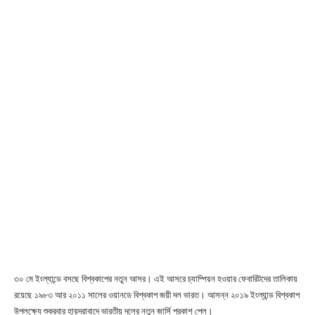
৩০ মে ইংল্যান্ডে বসছে বিশ্বকাপের নতুন আসর। এই আসরে চ্যাম্পিয়ন হওয়ার ফেবারিটদের তালিকায়
রয়েছে ১৯৮৩ আর ২০১১ সালের ওয়ানডে বিশ্বকাপ জয়ী দল ভারত। আসন্ন ২০১৯ ইংল্যান্ড বিশ্বকাপ
উপলক্ষ্যে শুক্রবার হায়দরাবাদে ভারতীয় দলের নতুন জার্সি প্রকাশ পেল।