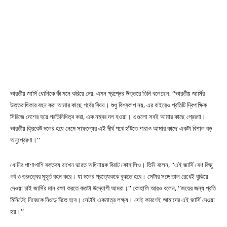
ভারতীয় জার্সি ধোনিকে কী মনে করিয়ে দেয়, এমন প্রশ্নের উত্তরে তিনি বলেছেন, ‘‘ভারতীয় জার্সির
উত্তরাধিকার বহন করা আমার কাছে গর্বের বিষয়। শুধু বিশ্বকাপ নয়, এর বাইরেও প্রতিটি দ্বিপাক্ষিক
সিরিজে দেশের হয়ে প্রতিনিধিত্ব করা, এক নম্বর দল হওয়া। এগুলো সবই আমার কাছে প্রেরণা।
ভারতীয় ক্রিকেট দলের হয়ে নেমে সাফল্যের এই দীর্ঘ পথে হাঁটতে পারাও আমার কাছে একটা বিশাল বড়
অনুপ্রেরণা।’’
ধোনির পাশাপাশি বক্তব্য রাখেন ভারত অধিনায়ক বিরাট কোহালিও। তিনি বলেন, ‘‘এই জার্সি বেশ কিছু
গর্ব ও গুরুত্বের মুহূর্ত বহন করে। যা দলের প্রত্যেককে বুঝতে হবে। সেটার সঙ্গে তাল রেখেই বুঝিয়ে
দেওয়া চাই জার্সির মান রক্ষা করতে কতটা উদ্যোগী আমরা।’’ কোহালি আরও বলেন, ‘‘জয়ের জন্য প্রতি
মিনিটেই নিজেকে নিংড়ে দিতে হবে। সেটাই একমাত্র লক্ষ্য। সেই কারণেই আমাদের এই জার্সি দেওয়া
হয়।’’