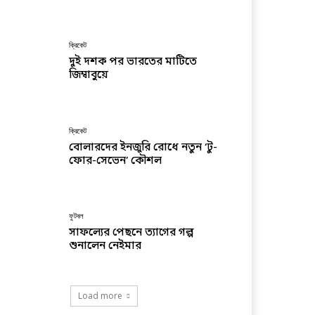
ক্রিকেট
দুই দশক পর ভারতের মাটিতে
জিম্বাবুয়ে
ক্রিকেট
বোলারদের ইনজুরি রোধে নতুন ‘টু-
ফোর-সেভেন’ কৌশল
ফুটবল
সাফল্যের পেছনে ত্যাগের গল্প
শুনালেন নেইমার
Load more