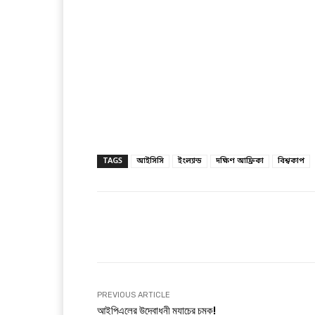
TAGS
আইসিসি
ইংল্যান্ড
দক্ষিণ আফ্রিকা
বিশ্বকাপ
Facebook
T
Share
PREVIOUS ARTICLE
আইপিএলের উদ্বোধনী ম্যাচের চমক!