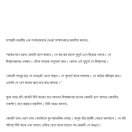
সম্প্রতি ভারতীয় এক গণমাধ্যমকে দেওয়া সাক্ষাৎকারে ক্যালিস জানান,
‘আমার মনে হয়না কোহলি চাপে থাকবে। সে বার বার ভালো মুহূর্ত এনে দিয়েছে দলকে। সে
বিশ্বসেরাদের একজন। তাঁকে অন্যরা অনুসরণ করে। কেননা এই মুহূর্তে সে বিশ্বসেরা।
‘কোহলি যতদূর চায় সে ততদুরই যেতে পারবে। সে ক্ষুধার্ত থাকে সবসময়। সে কঠোর পরিশ্রম করে।
এমনটা সে বেশ কয়েক বছর ধরে করে আসছে।’
পুরো সময় যদি কোহলি ফিট থাকেন তবে আসন্ন বিশ্বকাপের অনেক রেকর্ডই চলে আসবে কোহলির
নখদর্পণে, মনে করছেন ক্যালিস। তিনি আরও জানান,
কোহলি যখন খেলে তখন খেলাটাকে খুব স্বাভাবিক দেখায়। মানুষ তাঁর ব্যাটিং দেখতে ভালবাসে। সে যদি
পর্যাপ্ত ফিট থাকে এবং সামনে এগিয়ে যেতে থাকে তাহলে সব রেকর্ডই সে ভাঙবে।