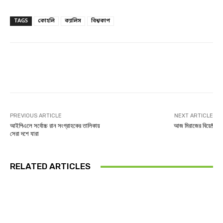
TAGS
কোহলি
ক্যালিস
বিশ্বকাপ
Facebook
Twitter
Linkedin
PREVIOUS ARTICLE
NEXT ARTICLE
আইপিএলে সর্বোচ্চ রান সংগ্রাহকের তালিকায়
আজ মিরাজের বিয়ে!
সেরা দশে যারা
RELATED ARTICLES