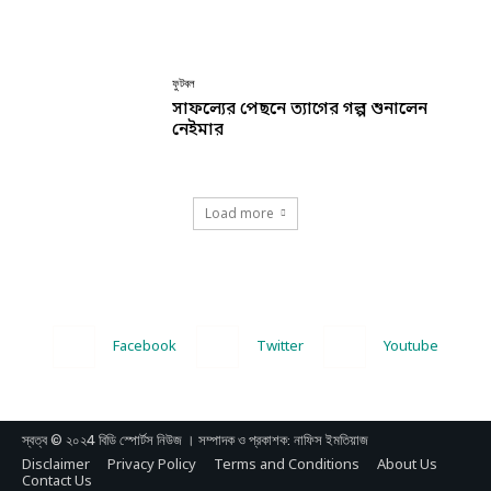
ফুটবল
সাফল্যের পেছনে ত্যাগের গল্প শুনালেন
নেইমার
Load more
Facebook
Twitter
Youtube
স্বত্ব © ২০২4 বিডি স্পোর্টস নিউজ । সম্পাদক ও প্রকাশক: নাফিস ইমতিয়াজ
Disclaimer
Privacy Policy
Terms and Conditions
About Us
Contact Us