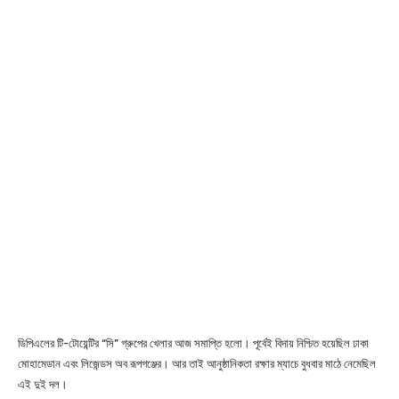
ডিপিএলের টি-টোয়েন্টির “সি” গ্রুপের খেলার আজ সমাপ্তি হলো। পূর্বেই বিদায় নিশ্চিত হয়েছিল ঢাকা
মোহামেডান এবং লিজেন্ডস অব রূপগঞ্জের। আর তাই আনুষ্ঠানিকতা রক্ষার ম্যাচে বুধবার মাঠে নেমেছিল
এই দুই দল।