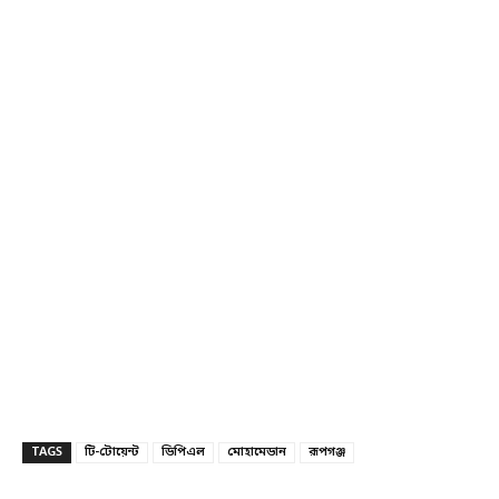
TAGS
টি-টোয়েন্ট
ডিপিএল
মোহামেডান
রূপগঞ্জ