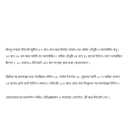
কিন্তু সপ্তম উইকেট জুটিতে ৫৭ রান যোগ করে বিপর্যয় সামাল দেন নাদিফ চৌধুরী ও আলাউদ্দিন বাবু।
২৩ বলে ৩০ রান করে আউট হন আলাউদ্দিন। নাদিফ চৌধুরী ৩৪ বলে ৪১ রানের ইনিংস খেলে অপরাজিত
ছিলেন। ২০ ওভারে ৯ উইকেটে ১৪৩ রান সংগ্রহ করে ঢাকা মোহামেডান।
বিরতির পর রূপগঞ্জের হয়ে শাহরিয়ার নাফিস ১৫, নাঈম ইসলাম ২৮, মুক্তার আলী ১০ ও আরিফ হাসান
১৪ রানের ছোট ছোট ইনিংস খেললে ৮ উইকেট ১১৩ রানে থেমে যায় লিজেন্ডস অব রূপগঞ্জের ইনিংস।
মোহামেডানের সাকলাইন সজিব, নাহিদুজ্জামান ও শাহাদাত হোসাইন ২টি করে উইকেট নেন।