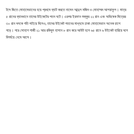
টসে জিতে মোহামেডানের হয়ে প্রথমে ব্যাট করতে নামেন আব্দুল মজিদ ও মোহাম্মদ আশরাফুল। মাত্র
৫ রানের ব্যাবধানে তাদের উইকেটের পতন ঘটে। এরপর ইরফান শুক্কুর ২২ রান এবং অভিষেক মিত্রের
৩০ রান দলকে গতি পাইয়ে দিলেও, তাদের উইকেট পতনের মাধ্যমে ঢাকা মোহামেডান অনেক চাপে
পড়ে। পরে সোহাগ গাজী ২১ আর রকিবুল হাসান ৮ রান করে আউট হলে ৬৫ রানে ৬ উইকেট হারিয়ে দলে
বিপর্যয়ে নেমে আসে।