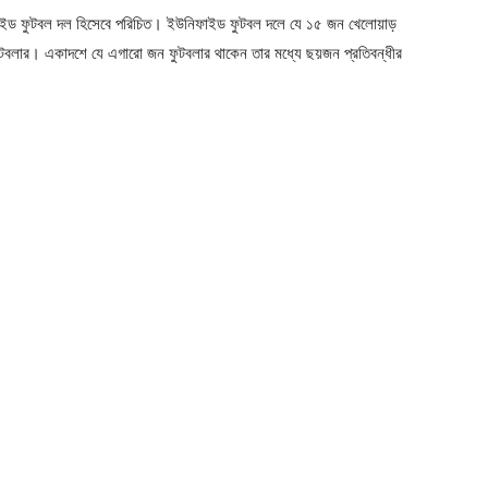
নিফাইড ফুটবল দল হিসেবে পরিচিত। ইউনিফাইড ফুটবল দলে যে ১৫ জন খেলোয়াড়
থ ফুটবলার। একাদশে যে এগারো জন ফুটবলার থাকেন তার মধ্যে ছয়জন প্রতিবন্ধীর