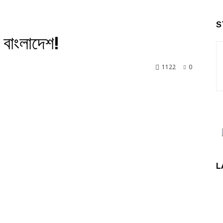
S
 বাংলাদেশ!
1122
0
nkedin
L