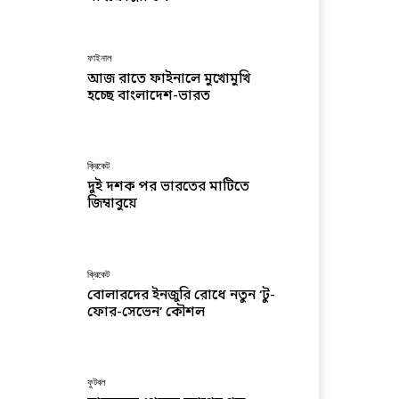
ফাইনাল
আজ রাতে ফাইনালে মুখোমুখি
হচ্ছে বাংলাদেশ-ভারত
ক্রিকেট
দুই দশক পর ভারতের মাটিতে
জিম্বাবুয়ে
ক্রিকেট
বোলারদের ইনজুরি রোধে নতুন ‘টু-
ফোর-সেভেন’ কৌশল
ফুটবল