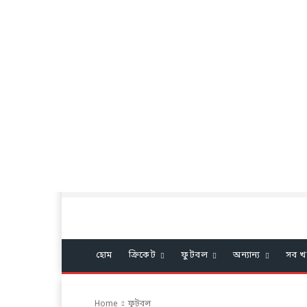
হোম
ক্রিকেট
ফুটবল
অন্যান্য
সব খ
Home
ফুটবল