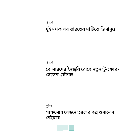
ক্রিকেট
দুই দশক পর ভারতের মাটিতে জিম্বাবুয়ে
ক্রিকেট
বোলারদের ইনজুরি রোধে নতুন ‘টু-ফোর-
সেভেন’ কৌশল
ফুটবল
সাফল্যের পেছনে ত্যাগের গল্প শুনালেন
নেইমার