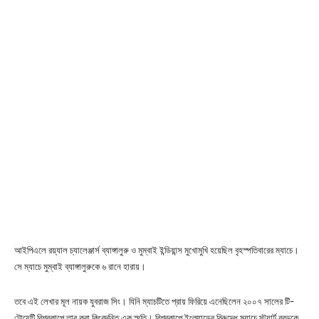
আইপিএলে রয়্যাল চ্যালেঞ্জার্স ব্যাঙ্গালুরু ও মুম্বাই ইন্ডিয়ান্স মুখোমুখি হয়েছিল বৃহস্পতিবারের ম্যাচে।
সে ম্যাচে মুম্বাই ব্যাঙ্গালুরুকে ৬ রানে হারায়।
তবে এই লেখার মূল নায়ক যুবরাজ সিং। যিনি ম্যাচটিতে প্রায় ফিরিয়ে এনেছিলেন ২০০৭ সালের টি-
টোয়েন্টি বিশ্বকাপে তার করা কিংবদন্তি এক স্মৃতি। বিশ্বকাপে ইংল্যান্ডের বিরুদ্ধে ম্যাচে স্টুয়ার্ট ব্রডকে