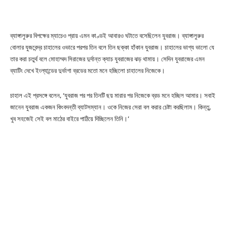
ব্যাঙ্গালুরুর বিপক্ষের ম্যাচেও প্রায় এমন কাণ্ডই আবারও ঘটাতে বসেছিলেন যুবরাজ। ব্যাঙ্গালুরুর
বোলার যুজবেন্দ্র চাহালের ওভারে পরপর তিন বলে তিন ছক্কা হাঁকান যুবরাজ। চাহালের ভাগ্য ভালো যে
তার করা চতুর্থ বলে মোহাম্মদ সিরাজের দুর্দান্ত ক্যাচ যুবরাজের ঝড় থামায়। সেদিন যুবরাজের এমন
ব্যাটিং দেখে ইংল্যান্ডের দুর্ভাগা ব্রডের মতো মনে হচ্ছিলো চাহালের নিজেকে।
চাহাল এই প্রসঙ্গে বলেন, ‘যুবরাজ পর পর তিনটি ছয় মারার পর নিজেকে ব্রড মনে হচ্ছিল আমার। সবাই
জানেন যুবরাজ একজন কিংবদন্তী ব্যাটসম্যান। ওকে নিজের সেরা বল করার চেষ্টা করছিলাম। কিন্তু,
খুব সহজেই সেই বল মাঠের বাইরে পাঠিয়ে দিচ্ছিলেন তিনি।’