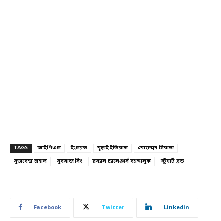
TAGS
আইপিএল
ইংল্যান্ড
মুম্বাই ইন্ডিয়ান্স
মোহাম্মদ সিরাজ
যুজবেন্দ্র চাহাল
যুবরাজ সিং
রয়্যাল চ্যালেঞ্জার্স ব্যাঙ্গালুরু
স্টুয়ার্ট ব্রড
Facebook
Twitter
Linkedin