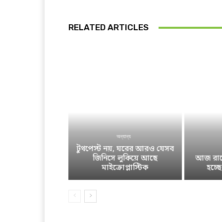
RELATED ARTICLES
অন্যান্য
টুথপেস্ট নয়, ঘরের আরও যেসব
জিনিসে লুকিয়ে আছে
আজ রাতে
মাইক্রোপ্লাস্টিক
হচ্ছ