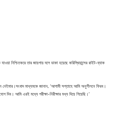
ওয়া নিশ্চিতকরে তার জায়গায় দলে ডাকা হয়েছে করিস্থিয়ান্সের রাইট-ব্যাক
েন নেইমার।সংবাদ মাধ্যমকে জানান, ‘আগামী সপ্তাহে আমি অনুশীলনে ফিরব।
যোগ দিব। আমি এরই মধ্যে পরীক্ষা-নিরীক্ষার মধ্য দিয়ে গিয়েছি।’