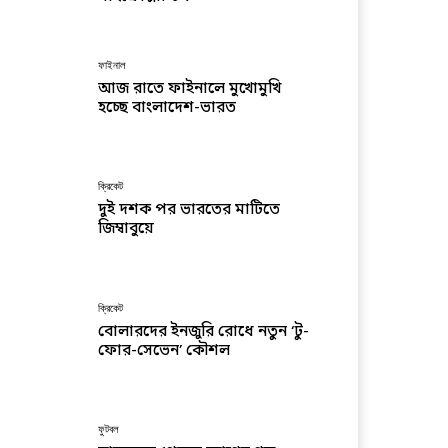
ফাইনাল
আজ রাতে ফাইনালে মুখোমুখি
হচ্ছে বাংলাদেশ-ভারত
ক্রিকেট
দুই দশক পর ভারতের মাটিতে
জিম্বাবুয়ে
ক্রিকেট
বোলারদের ইনজুরি রোধে নতুন ‘টু-
ফোর-সেভেন’ কৌশল
ফুটবল