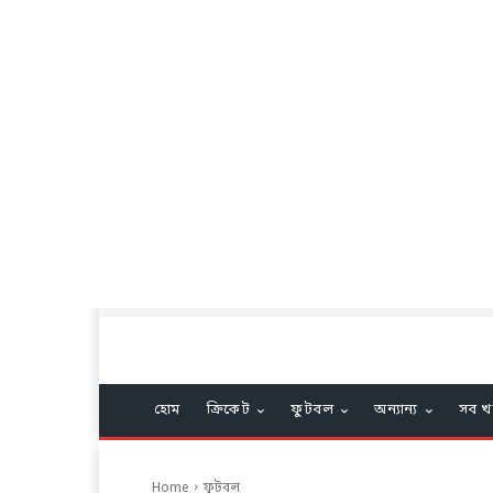
হোম
ক্রিকেট
ফুটবল
অন্যান্য
সব খ
Home
ফুটবল