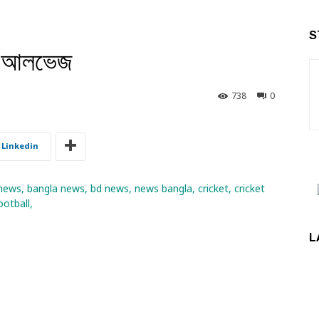
S
তে আলভেজ
738
0
Linkedin
L