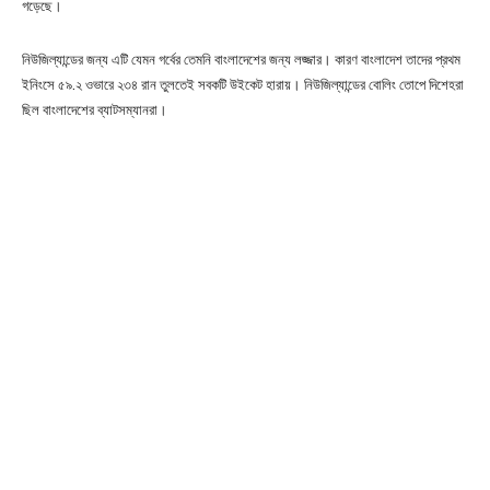
গড়েছে।
নিউজিল্যান্ডের জন্য এটি যেমন গর্বের তেমনি বাংলাদেশের জন্য লজ্জার। কারণ বাংলাদেশ তাদের প্রথম
ইনিংসে ৫৯.২ ওভারে ২৩৪ রান তুলতেই সবকটি উইকেট হারায়। নিউজিল্যান্ডের বোলিং তোপে দিশেহরা
ছিল বাংলাদেশের ব্যাটসম্যানরা।