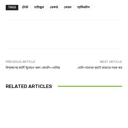
TAGS
টেস্ট
তাইজুল
রেকর্ড
সেডন
হ্যামিলটন
Facebook
Twitter
Linkedin
PREVIOUS ARTICLE
NEXT ARTICLE
বিশ্বকাপের জার্সি উন্মোচন করল কোহলি-ধোনিরা
ধোনি-যাদবের ব্যাটে ভারতের সহজ জয়
RELATED ARTICLES