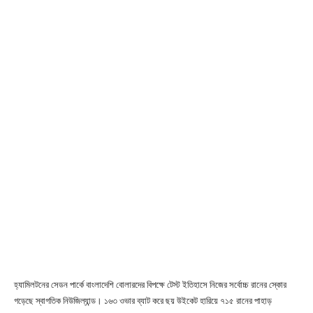
হ্যামিলটনের সেডন পার্কে বাংলাদেশি বোলারদের বিপক্ষে টেস্ট ইতিহাসে নিজের সর্বোচ্চ রানের স্কোর
গড়েছে স্বাগতিক নিউজিল্যান্ড। ১৬৩ ওভার ব্যাট করে ছয় উইকেট হারিয়ে ৭১৫ রানের পাহাড়