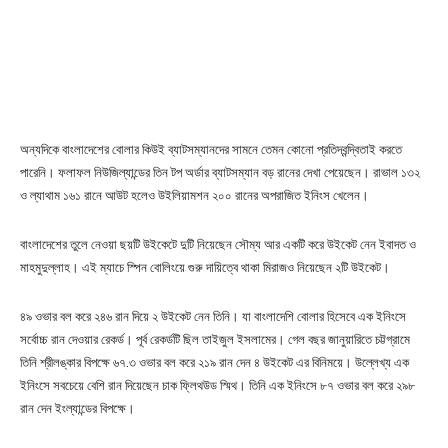
অন্যদিকে বাংলাদেশের বোলার কিউই ব্যাটসম্যানদের সামনে তেমন কোনো প্রতিদ্বন্দ্বিতাই করতে
পারেনি। ফলাফল নিউজিল্যান্ডের তিন টপ অর্ডার ব্যাটসম্যান বড় রানের দেখা পেয়েছেন। রাভাল ১৩২
ও ল্যাথাম ১৬১ রানে আউট হলেও উইলিয়ামশন ২০০ রানের অপরাজিত ইনিংস খেলেন।
বাংলাদেশের তুলে নেওয়া ছয়টি উইকেটে দুটি নিয়েছেন সৌম্য আর একটি করে উইকেট নেন ইবাদত ও
মাহমুদুল্লাহ। এই ম্যাচে স্পিন বোলিংয়ে গুরু দায়িত্বে থাকা মিরাজও নিয়েছেন ২টি উইকেট।
৪৯ ওভার বল করে ২৪৬ রান দিয়ে ২ উইকেট নেন তিনি। যা বাংলাদেশি বোলার হিসেবে এক ইনিংসে
সর্বোচ্চ রান দেওয়ার রেকর্ড। পূর্ব রেকর্ডটি ছিল তাইজুল ইসলামের। গেল বছর জানুয়ারিতে চট্টগ্রামে
তিনি শ্রীলঙ্কার বিপক্ষে ৬৭.৩ ওভার বল করে ২১৯ রান দেন ৪ উইকেট এর বিনিময়ে। উল্লেখ্য এক
ইনিংসে সবচেয়ে বেশি রান দিয়েছেন চাক ফ্লিথউড স্মিথ। তিনি এক ইনিংসে ৮৭ ওভার বল করে ২৯৮
রান দেন ইংল্যান্ডের বিপক্ষে।