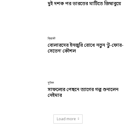
দুই দশক পর ভারতের মাটিতে জিম্বাবুয়ে
ক্রিকেট
বোলারদের ইনজুরি রোধে নতুন ‘টু-ফোর-
সেভেন’ কৌশল
ফুটবল
সাফল্যের পেছনে ত্যাগের গল্প শুনালেন
নেইমার
Load more