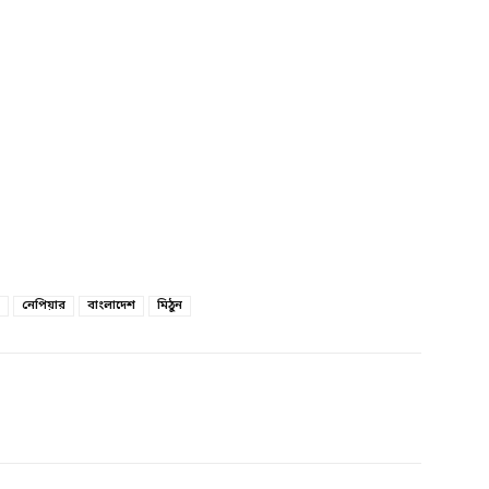
নেপিয়ার
বাংলাদেশ
মিঠুন
witter
Linkedin