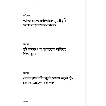
ফাইনাল
আজ রাতে ফাইনালে মুখোমুখি
হচ্ছে বাংলাদেশ-ভারত
ক্রিকেট
দুই দশক পর ভারতের মাটিতে
জিম্বাবুয়ে
ক্রিকেট
বোলারদের ইনজুরি রোধে নতুন ‘টু-
ফোর-সেভেন’ কৌশল
ফুটবল