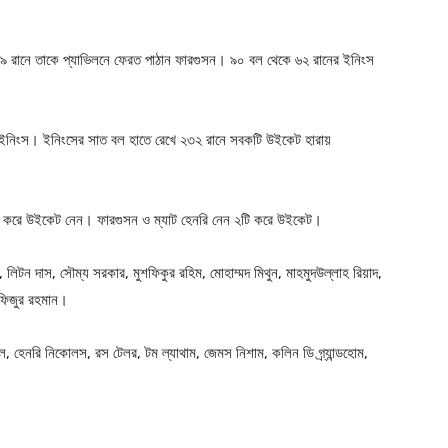
২২৯ রানে তাকে প্যাভিলনে ফেরত পাঠান ফারগুসন। ৯০ বল থেকে ৬২ রানের ইনিংস
টিং ইনিংস। ইনিংসের সাত বল হাতে রেখে ২৩২ রানে সবকটি উইকেট হারায়
য় ৩টি করে উইকেট নেন। ফারগুসন ও ম্যাট হেনরি নেন ২টি করে উইকেট।
লিটন দাস, সৌম্য সরকার, মুশফিকুর রহিম, মোহাম্মদ মিথুন, মাহমুদউল্লাহ রিয়াদ,
তাফিজুর রহমান।
িল, হেনরি নিকোলস, রস টেলর, টম ল্যাথাম, জেমস নিশাম, কলিন ডি গ্র্যান্ডহোম,