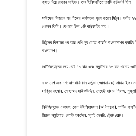
ক্যাচ দিয়ে ফেরেন সাইফ। তার ইনিংসটিতে চারটি বাউন্ডারি ছিল।
সাইফের বিদায়ের পর নিজের অর্ধশতক পূরণ করেন মিঠুন। দলীয় 
খেলেন তিনি। যেখানে ছিল ৫টি বাউন্ডারির মার।
মিঠুনের বিদায়ের পর আর বেশি দূর যেতে পারেনি বাংলাদেশের ব্যা
বাংলাদেশ।
নিউজিল্যান্ডের হয়ে বোল্ট ৪০ রান এবং স্যান্টনার ৪৫ রান খরচা
বাংলাদেশ একাদশ: মাশরাফি বিন মর্তুজা (অধিনায়ক) তামিম ইকবাল, 
সাব্বির রহমান, মোহাম্মদ সাইফউদ্দিন, মেহেদী হাসান মিরাজ, মুস্
নিউজিল্যান্ড একাদশ: কেন উইলিয়ামসন (অধিনায়ক), মার্টিন গাপট
মিচেল স্যান্টনার, লোকি ফার্গুসন, ম্যাট হেনরি, ট্রেন্ট বোল্ট।